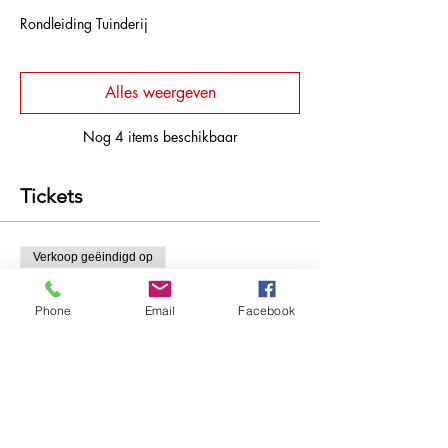
Rondleiding Tuinderij
Alles weergeven
Nog 4 items beschikbaar
Tickets
Verkoop geëindigd op
Soort ticket
Phone
Email
Facebook
Workshop houtsnijden 9u-12u
Meer info
Prijs
€ 65,00