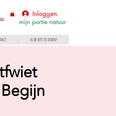
Inloggen
eek
mijn portie natuur
TACT
IS ER IETS TE DOEN?
tfwiet
Begijn