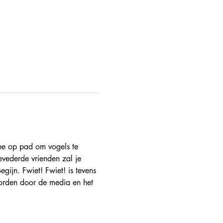
mee op pad om vogels te 
evederde vrienden zal je 
gijn. Fwiet! Fwiet! is tevens 
orden door de media en het 